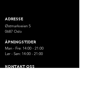
ADRESSE
Østmarkveien 5
0687 Oslo
ÅPNINGSTIDER
Man - Fre: 14:00 - 21:00
​Lør - Søn: 14:00 - 21:00
KONTAKT OSS
955 24 500
post@yummysushi.no
FØLG OSS