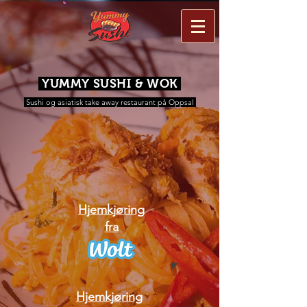
YUMMY SUSHI & WOK
Sushi og asiatisk take away restaurant på Oppsal
Hjemkjøring
fra
Hjemkjøring