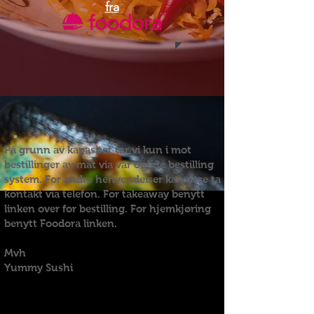
fra
På grunn av kapasitet tar vi kun i mot
bestillinger av mat via vår online bestilling
system. For andre henvendelser kan dere ta
kontakt via telefon. For takeaway benytt
linken over for bestilling. For hjemkjøring
benytt Foodora linken.
Mvh
Yummy Sushi